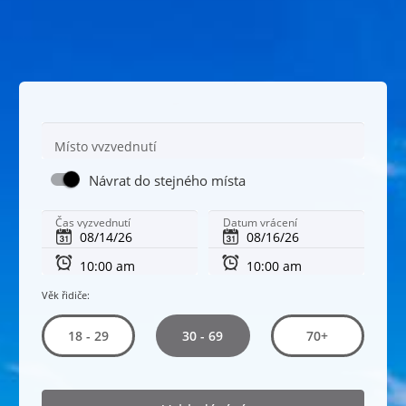
Místo vyzvednutí
Návrat do stejného místa
Čas vyzvednutí
Datum vrácení
Věk řidiče:
30 - 69
18 - 29
70+