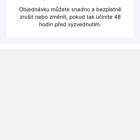
Objednávku můžete snadno a bezplatně
zrušit nebo změnit, pokud tak učiníte 48
hodin před vyzvednutím.
Půjčovna Menorca Letiště
Půjčovna aut Menorca Letiště – porovnejte ceny
několika autopůjčoven a najděte nejlepší cenu.
Vyzkoušejte náš vyhledávač níže a pomocí třech
jednoduchých kroků si zarezervujte vhodné auto.
Menorca Letiště informace