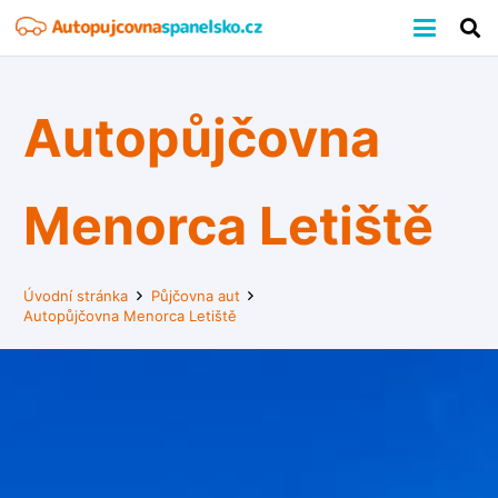
Autopůjčovna
Menorca Letiště
Úvodní stránka
Půjčovna aut
Autopůjčovna Menorca Letiště