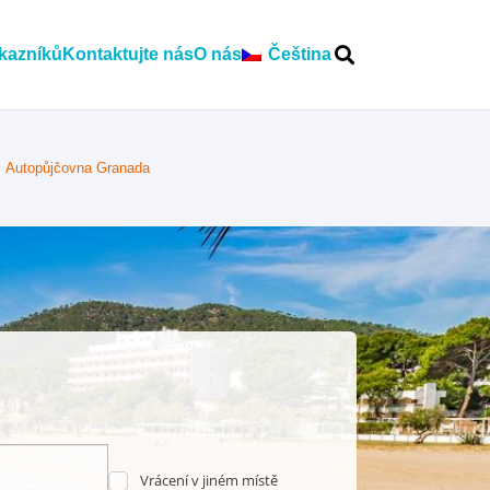
kazníků
Kontaktujte nás
O nás
Čeština
Autopůjčovna Granada
Vrácení v jiném místě