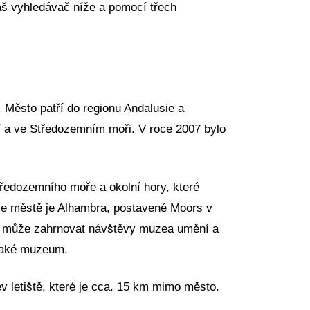
áš vyhledávač níže a pomocí třech
. Město patří do regionu Andalusie a
í a ve Středozemním moři. V roce 2007 bylo
tředozemního moře a okolní hory, které
 ve městě je Alhambra, postavené Moors v
eí může zahrnovat návštěvy muzea umění a
 také muzeum.
v letiště, které je cca. 15 km mimo město.