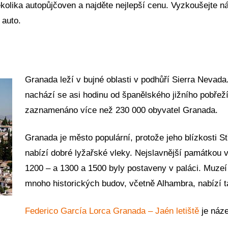
kolika autopůjčoven a najděte nejlepší cenu. Vyzkoušejte n
 auto.
Granada leží v bujné oblasti v podhůří Sierra Nevada
nachází se asi hodinu od španělského jižního pobřež
zaznamenáno více než 230 000 obyvatel Granada.
Granada je město populární, protože jeho blízkosti S
nabízí dobré lyžařské vleky. Nejslavnější památkou
1200 – a 1300 a 1500 byly postaveny v paláci. Muz
mnoho historických budov, včetně Alhambra, nabízí
Federico García Lorca Granada – Jaén letiště
je náze