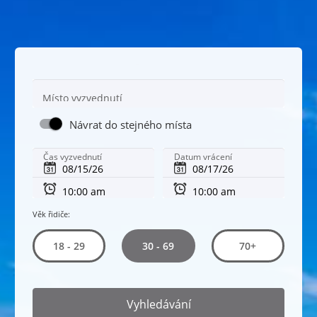
Místo vyzvednutí
Návrat do stejného místa
Čas vyzvednutí
Datum vrácení
Věk řidiče:
30 - 69
18 - 29
70+
Vyhledávání