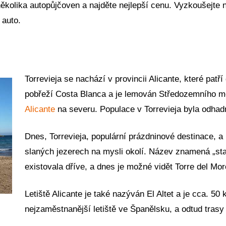
několika autopůjčoven a najděte nejlepší cenu. Vyzkoušejte
 auto.
Torrevieja se nachází v provincii Alicante, které pat
pobřeží Costa Blanca a je lemován Středozemního mo
Alicante
na severu. Populace v Torrevieja byla odhad
Dnes, Torrevieja, populární prázdninové destinace, a
slaných jezerech na mysli okolí. Název znamená „star
existovala dříve, a dnes je možné vidět Torre del Mo
Letiště Alicante je také nazýván El Altet a je cca. 50
nejzaměstnanější letiště ve Španělsku, a odtud tras