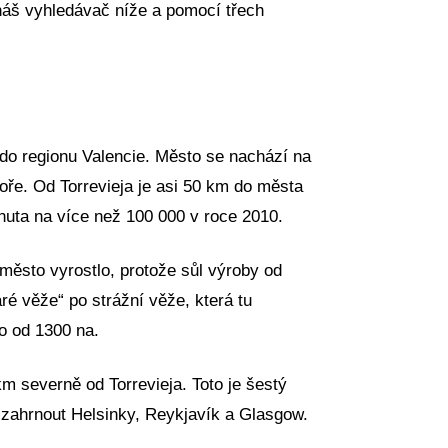
 náš vyhledávač níže a pomocí třech
ří do regionu Valencie. Město se nachází na
ře. Od Torrevieja je asi 50 km do města
nuta na více než 100 000 v roce 2010.
 město vyrostlo, protože sůl výroby od
é věže“ po strážní věže, která tu
ro od 1300 na.
 km severně od Torrevieja. Toto je šestý
y zahrnout Helsinky, Reykjavík a Glasgow.