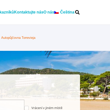
kazníků
Kontaktujte nás
O nás
Čeština
Autopůjčovna Torrevieja
Vrácení v jiném místě