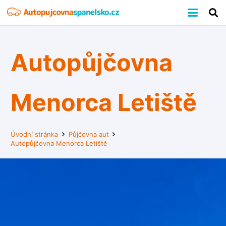
Autopůjčovna
Menorca Letiště
Úvodní stránka
Půjčovna aut
Autopůjčovna Menorca Letiště