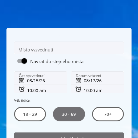
Místo vyzvednutí
Návrat do stejného místa
Čas vyzvednutí
Datum vrácení
Věk řidiče:
30 - 69
18 - 29
70+