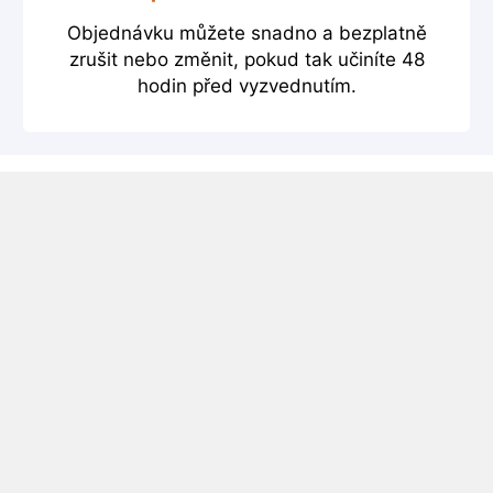
Objednávku můžete snadno a bezplatně
zrušit nebo změnit, pokud tak učiníte 48
hodin před vyzvednutím.
Půjčovna Menorca Letiště
Půjčovna aut Menorca Letiště – porovnejte ceny
několika autopůjčoven a najděte nejlepší cenu.
Vyzkoušejte náš vyhledávač níže a pomocí třech
jednoduchých kroků si zarezervujte vhodné auto.
Menorca Letiště informace