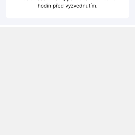
hodin před vyzvednutím.
Půjčovna La Coruña
Půjčovna aut La Coruña – porovnejte ceny
několika autopůjčoven a najděte nejlepší cenu.
Vyzkoušejte náš vyhledávač níže a pomocí třech
jednoduchých kroků si zarezervujte vhodné auto.
La Coruña informace