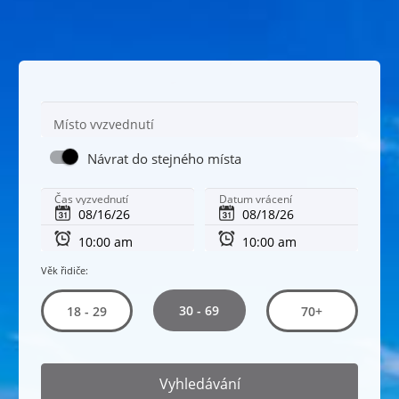
Místo vyzvednutí
Návrat do stejného místa
Čas vyzvednutí
Datum vrácení
Věk řidiče:
30 - 69
18 - 29
70+
Vyhledávání