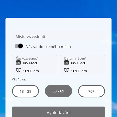
Místo vyzvednutí
Návrat do stejného místa
Čas vyzvednutí
Datum vrácení
Věk řidiče:
30 - 69
18 - 29
70+
Vyhledávání