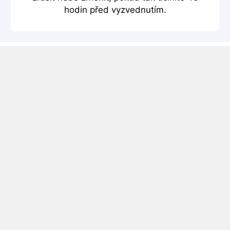
hodin před vyzvednutím.
Půjčovna Aut Algeciras
Půjčovna aut Algeciras – porovnejte ceny několika
autopůjčoven a najděte nejlepší cenu.
Vyzkoušejte náš vyhledávač níže a pomocí třech
jednoduchých kroků si zarezervujte vhodné auto.
Algeciras informace